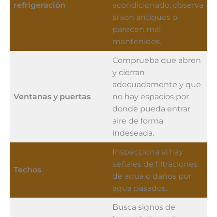
refrigeración
acondicionado, observa
si son antiguos o
parecen mal
mantenidos.
Comprueba que abren
y cierran
adecuadamente y que
Ventanas y puertas
no hay espacios por
donde pueda entrar
aire de forma
indeseada.
Inspecciona si hay
señales de filtraciones
Techos
de agua o daños por
agua pasados.
Busca signos de