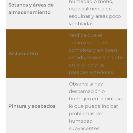
humedad o moho,
Sótanos y áreas de
especialmente en
almacenamiento
esquinas y áreas poco
ventiladas.
Verifica que el
aislamiento esté
completo y en buen
Aislamiento
estado, especialmente
en el ático y las
paredes exteriores.
Observa si hay
descamación o
burbujeo en la pintura,
Pintura y acabados
lo que puede indicar
problemas de
humedad
subyacentes.