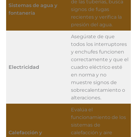
de las tuberías, busca
Sistemas de agua y
signos de fugas
fontanería
recientes y verifica la
presión del agua.
Asegúrate de que
todos los interruptores
y enchufes funcionen
correctamente y que el
Electricidad
cuadro eléctrico esté
en norma y no
muestre signos de
sobrecalentamiento o
alteraciones.
Evalúa el
funcionamiento de los
sistemas de
Calefacción y
calefacción y aire